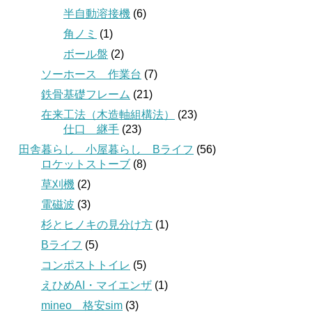
半自動溶接機
(6)
角ノミ
(1)
ボール盤
(2)
ソーホース 作業台
(7)
鉄骨基礎フレーム
(21)
在来工法（木造軸組構法）
(23)
仕口 継手
(23)
田舎暮らし 小屋暮らし Bライフ
(56)
ロケットストーブ
(8)
草刈機
(2)
電磁波
(3)
杉とヒノキの見分け方
(1)
Bライフ
(5)
コンポストトイレ
(5)
えひめAI・マイエンザ
(1)
mineo 格安sim
(3)