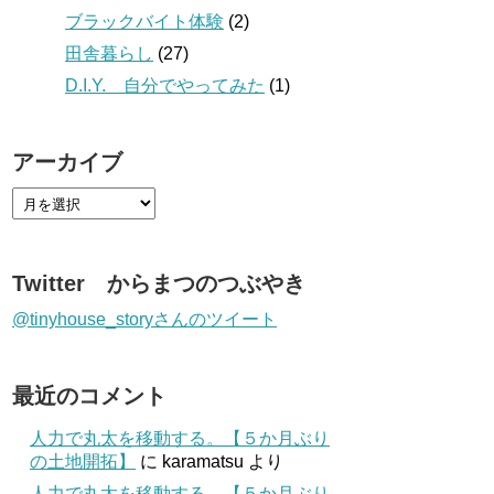
ブラックバイト体験
(2)
田舎暮らし
(27)
D.I.Y. 自分でやってみた
(1)
アーカイブ
Twitter からまつのつぶやき
@tinyhouse_storyさんのツイート
最近のコメント
人力で丸太を移動する。【５か月ぶり
の土地開拓】
に
karamatsu
より
人力で丸太を移動する。【５か月ぶり