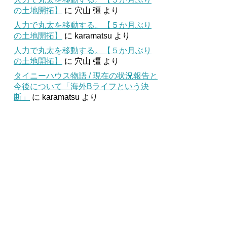
の土地開拓】
に
穴山 彊
より
人力で丸太を移動する。【５か月ぶり
の土地開拓】
に
karamatsu
より
人力で丸太を移動する。【５か月ぶり
の土地開拓】
に
穴山 彊
より
タイニーハウス物語 / 現在の状況報告と
今後について「海外Bライフという決
断」
に
karamatsu
より