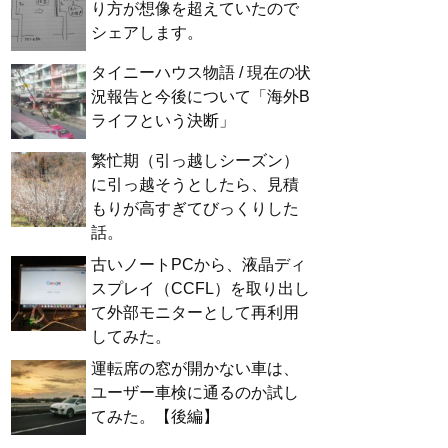
り方が想像を超えていたので
シェアします。
タイニーハウス物語 / 現在の状
況報告と今後について「海外B
ライフという決断」
繁忙期（引っ越しシーズン）
に引っ越そうとしたら、見積
もりが高すぎてびっくりした
話。
古いノートPCから、液晶ディ
スプレイ（CCFL）を取り出し
て外部モニターとして再利用
してみた。
運転席の窓が開かない車は、
ユーザー車検に通るのか試し
てみた。【後編】