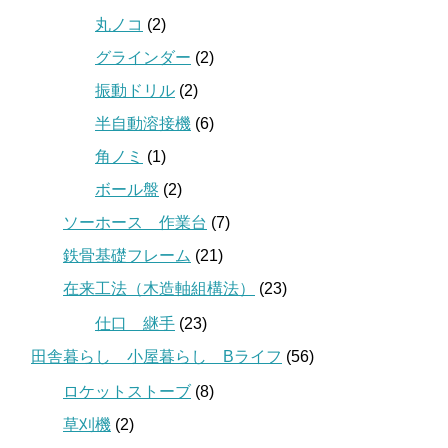
丸ノコ
(2)
グラインダー
(2)
振動ドリル
(2)
半自動溶接機
(6)
角ノミ
(1)
ボール盤
(2)
ソーホース 作業台
(7)
鉄骨基礎フレーム
(21)
在来工法（木造軸組構法）
(23)
仕口 継手
(23)
田舎暮らし 小屋暮らし Bライフ
(56)
ロケットストーブ
(8)
草刈機
(2)