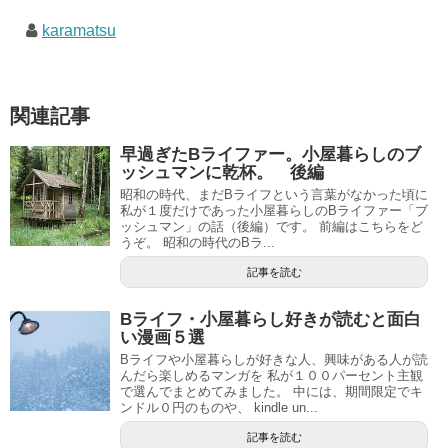
karamatsu
関連記事
早過ぎたBライファー。小屋暮らしのブ
ッシュマンに乾杯。 後編
昭和の時代、まだBライフという言葉がなかった頃に
私が１度だけであった小屋暮らしのBライファー「ブ
ッシュマン」の話（後編）です。 前編はこちらをど
うぞ。 昭和の時代のBラ...
記事を読む
Bライフ・小屋暮らし好きが読むと面白
い漫画５選
Bライフや小屋暮らしが好きな人、興味がある人が読
んだら楽しめるマンガを 私が１００パーセント主観
で選んでまとめてみました。 中には、期間限定でキ
ンドル０円のものや、 kindle un...
記事を読む