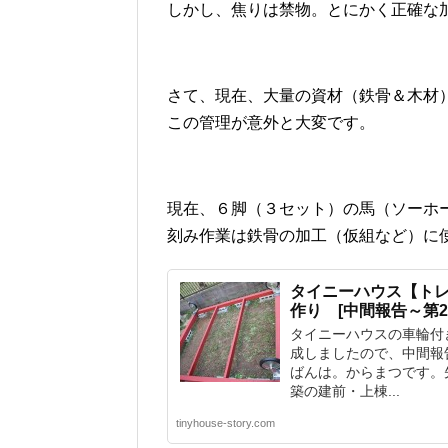
しかし、焦りは禁物。とにかく正確な
さて、現在、大量の資材（鉄骨＆木材
この管理が意外と大変です。
現在、６脚（３セット）の馬（ソーホ
刻み作業は鉄骨の加工（仮組など）に
タイニーハウス【ト
作り [中間報告～第2
タイニーハウスの車輪付
成しましたので、中間報
ばんは。からまつです。
築の建前・上棟...
tinyhouse-story.com