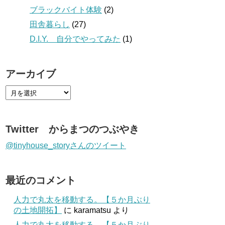
ブラックバイト体験
(2)
田舎暮らし
(27)
D.I.Y. 自分でやってみた
(1)
アーカイブ
Twitter からまつのつぶやき
@tinyhouse_storyさんのツイート
最近のコメント
人力で丸太を移動する。【５か月ぶり
の土地開拓】
に
karamatsu
より
人力で丸太を移動する。【５か月ぶり