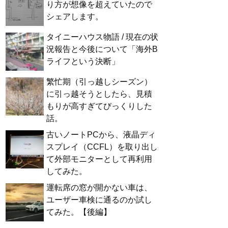
り方が想像を超えていたので
シェアします。
タイニーハウス物語 / 現在の状
況報告と今後について「海外B
ライフという決断」
繁忙期（引っ越しシーズン）
に引っ越そうとしたら、見積
もりが高すぎてびっくりした
話。
古いノートPCから、液晶ディ
スプレイ（CCFL）を取り出し
て外部モニターとして再利用
してみた。
運転席の窓が開かない車は、
ユーザー車検に通るのか試し
てみた。【後編】