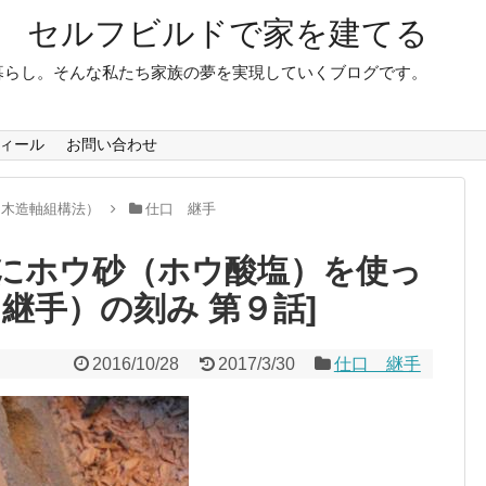
 セルフビルドで家を建てる
暮らし。そんな私たち家族の夢を実現していくブログです。
ィール
お問い合わせ
（木造軸組構法）
仕口 継手
にホウ砂（ホウ酸塩）を使っ
継手）の刻み 第９話]
2016/10/28
2017/3/30
仕口 継手