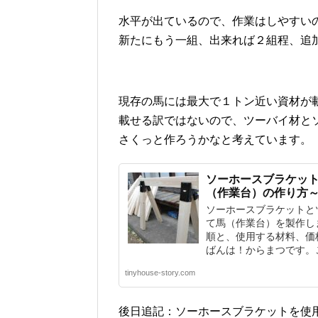
水平が出ているので、作業はしやすい
新たにもう一組、出来れば２組程、追
現存の馬には最大で１トン近い資材が
載せる訳ではないので、ツーバイ材と
さくっと作ろうかなと考えています。
ソーホースブラケッ
（作業台）の作り方
ソーホースブラケットとツ
て馬（作業台）を製作し
順と、使用する材料、価
ばんは！からまつです。この
tinyhouse-story.com
後日追記：ソーホースブラケットを使