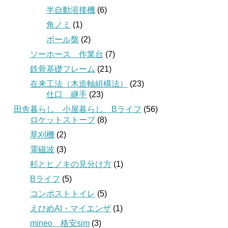
半自動溶接機
(6)
角ノミ
(1)
ボール盤
(2)
ソーホース 作業台
(7)
鉄骨基礎フレーム
(21)
在来工法（木造軸組構法）
(23)
仕口 継手
(23)
田舎暮らし 小屋暮らし Bライフ
(56)
ロケットストーブ
(8)
草刈機
(2)
電磁波
(3)
杉とヒノキの見分け方
(1)
Bライフ
(5)
コンポストトイレ
(5)
えひめAI・マイエンザ
(1)
mineo 格安sim
(3)