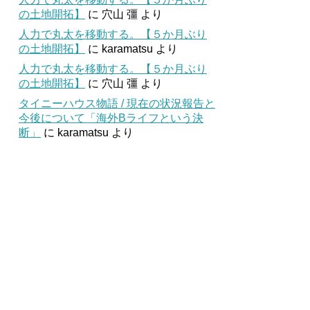
の土地開拓】
に
穴山 彊
より
人力で丸太を移動する。【５か月ぶり
の土地開拓】
に
karamatsu
より
人力で丸太を移動する。【５か月ぶり
の土地開拓】
に
穴山 彊
より
タイニーハウス物語 / 現在の状況報告と
今後について「海外Bライフという決
断」
に
karamatsu
より