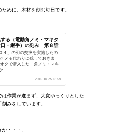
のために、木材を刻む毎日です。
換する（電動角ノミ・マキタ
仕口・継手）の刻み 第８話
０４」の刃の交換を実施したの
で メモ代わりに残しておきま
フオクで購入した「角ノミ・マキ
..
2016-10-25 18:59
では作業が進まず、大変ゆっくりとした
手刻みをしています。
うか・・・。