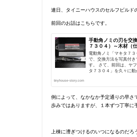
連日、タイニーハウスのセルフビルド
前回のお話はこちらです。
手動角ノミの刃を交
７３０４）～木材（
電動角ノミ「マキタ７３
で、交換方法を写真付き
す。 さて、前回は、ヤ
タ７３０４」を久々に動か.
tinyhouse-story.com
例によって、なかなか予定通りの早さ
歩みではありますが、１本ずつ丁寧に
上棟に漕ぎつけるのいつになるのだろ