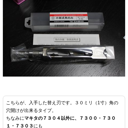
こちらが、入手した替え刃です。３０ミリ（1寸）角の
穴開けが出来るタイプ。
ちなみに
マキタの７３０４以外に、７３００・７３０
１・７３０３
にも