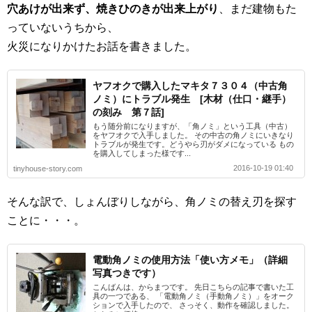
穴あけが出来ず、焼きひのきが出来上がり
、まだ建物もた
っていないうちから、
火災になりかけたお話を書きました。
ヤフオクで購入したマキタ７３０４（中古角
ノミ）にトラブル発生 [木材（仕口・継手）
の刻み 第７話]
もう随分前になりますが、「角ノミ」という工具（中古）
をヤフオクで入手しました。 その中古の角ノミにいきなり
トラブルが発生です。どうやら刃がダメになっている もの
を購入してしまった様です...
2016-10-19 01:40
tinyhouse-story.com
そんな訳で、しょんぼりしながら、角ノミの替え刃を探す
ことに・・・。
電動角ノミの使用方法「使い方メモ」（詳細
写真つきです）
こんばんは、からまつです。 先日こちらの記事で書いた工
具の一つである、 「電動角ノミ（手動角ノミ）」をオーク
ションで入手したので、 さっそく、動作を確認しました。