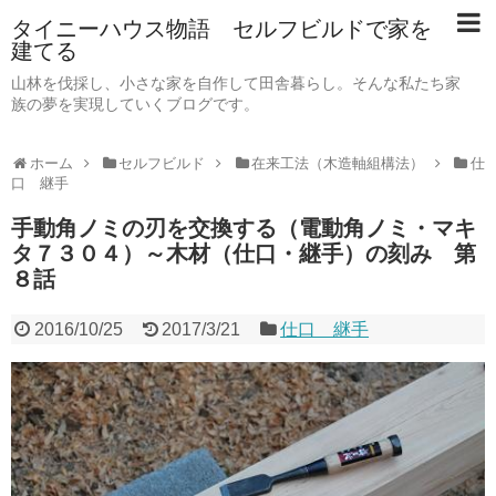
タイニーハウス物語 セルフビルドで家を
建てる
山林を伐採し、小さな家を自作して田舎暮らし。そんな私たち家
族の夢を実現していくブログです。
ホーム
セルフビルド
在来工法（木造軸組構法）
仕
口 継手
手動角ノミの刃を交換する（電動角ノミ・マキ
タ７３０４）～木材（仕口・継手）の刻み 第
８話
2016/10/25
2017/3/21
仕口 継手