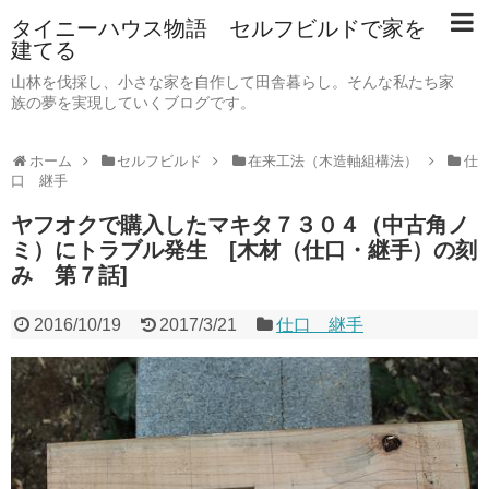
タイニーハウス物語 セルフビルドで家を
建てる
山林を伐採し、小さな家を自作して田舎暮らし。そんな私たち家
族の夢を実現していくブログです。
ホーム
セルフビルド
在来工法（木造軸組構法）
仕
口 継手
ヤフオクで購入したマキタ７３０４（中古角ノ
ミ）にトラブル発生 [木材（仕口・継手）の刻
み 第７話]
2016/10/19
2017/3/21
仕口 継手