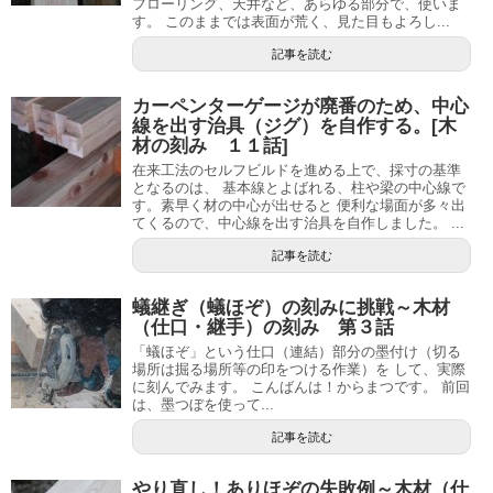
フローリング、天井など、あらゆる部分で、使いま
す。 このままでは表面が荒く、見た目もよろし...
記事を読む
カーペンターゲージが廃番のため、中心
線を出す治具（ジグ）を自作する。[木
材の刻み １１話]
在来工法のセルフビルドを進める上で、採寸の基準
となるのは、 基本線とよばれる、柱や梁の中心線で
す。素早く材の中心が出せると 便利な場面が多々出
てくるので、中心線を出す治具を自作しました。 ...
記事を読む
蟻継ぎ（蟻ほぞ）の刻みに挑戦～木材
（仕口・継手）の刻み 第３話
「蟻ほぞ」という仕口（連結）部分の墨付け（切る
場所は掘る場所等の印をつける作業）を して、実際
に刻んでみます。 こんばんは！からまつです。 前回
は、墨つぼを使って...
記事を読む
やり直し！ありほぞの失敗例～木材（仕