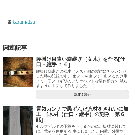
karamatsu
関連記事
腰掛け目違い鎌継ぎ（女木）を作る[仕
口・継手 １６]
腰掛け鎌継ぎの女木（メス）側の製作にチャレンジ
した時の記録です。 角ノミを使って、出来るだけ手
ノミ・手ノコギリのフリーハンドな製作部分を 減ら
すように工夫して作りました。 こ...
記事を読む
電気カンナで黒ずんだ荒材をきれいに加
工 [木材（仕口・継手）の刻み 第６
話]
セルフビルドの予算を下げるために、板材に関して
は、荒材を使用する 事にしました。内壁、外壁や、