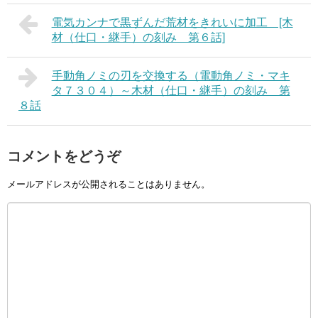
電気カンナで黒ずんだ荒材をきれいに加工 [木
材（仕口・継手）の刻み 第６話]
手動角ノミの刃を交換する（電動角ノミ・マキ
タ７３０４）～木材（仕口・継手）の刻み 第
８話
コメントをどうぞ
メールアドレスが公開されることはありません。