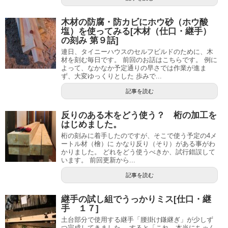
木材の防腐・防カビにホウ砂（ホウ酸
塩）を使ってみる[木材（仕口・継手）
の刻み 第９話]
連日、タイニーハウスのセルフビルドのために、木
材を刻む毎日です。 前回のお話はこちらです。 例に
よって、なかなか予定通りの早さでは作業が進ま
ず、大変ゆっくりとした 歩みで...
記事を読む
反りのある木をどう使う？ 桁の加工を
はじめました。
桁の刻みに着手したのですが、そこで使う予定の4メ
ートル材（檜）に かなり反り（そり）がある事がわ
かりました。 どれをどう使うべきか、試行錯誤して
います。 前回更新から...
記事を読む
継手の試し組でうっかりミス[仕口・継
手 １７]
土台部分で使用する継手「腰掛け鎌継ぎ」が少しず
つ完成してきました。 すると「これ、本当にちゃん