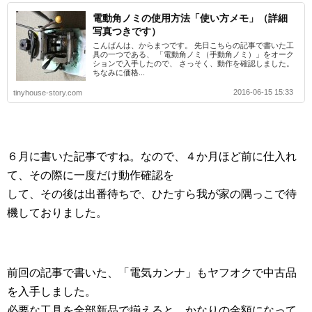
電動角ノミの使用方法「使い方メモ」（詳細
写真つきです）
こんばんは、からまつです。 先日こちらの記事で書いた工
具の一つである、 「電動角ノミ（手動角ノミ）」をオーク
ションで入手したので、 さっそく、動作を確認しました。
ちなみに価格...
2016-06-15 15:33
tinyhouse-story.com
６月に書いた記事ですね。なので、４か月ほど前に仕入れ
て、その際に一度だけ動作確認を
して、その後は出番待ちで、ひたすら我が家の隅っこで待
機しておりました。
前回の記事で書いた、「電気カンナ」もヤフオクで中古品
を入手しました。
必要な工具を全部新品で揃えると、かなりの金額になって