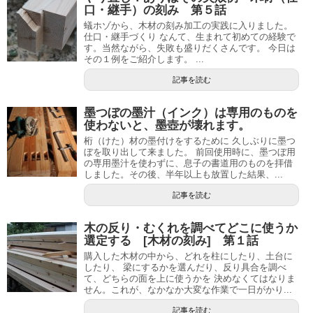
口・継手）の刻み 第５話
蟻ホゾから、木材の刻み加工の実践に入りました。
仕口・継手づくり なんて、生まれて初めての経験で
す。当然ながら、失敗も盛りだくさんです。 今日は
その１例をご紹介します。 ...
記事を読む
墨つぼの墨汁（インク）は専用のものを
使わないと、墨壺が壊れます。
桁（けた）材の墨付けをするために 久しぶりに墨つ
ぼを取り出して来ました。 前回使用時に、墨つぼ用
の専用墨汁を使わずに、息子の書道用のものを拝借
しました。その後、半年以上も放置した結果、...
記事を読む
木の反り・むくれを調べてどこに使うか
選定する [木材の刻み] 第１話
購入した木材の中から、どれを柱にしたり、土台に
したり、 梁にするかを選んだり、反り具合を調べ
て、どちらの面を上に使うかを 決めなくてはなりま
せん。これが、なかなか大変な作業で一日がかり...
記事を読む