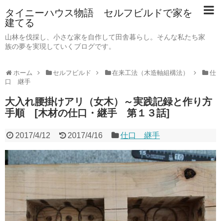
タイニーハウス物語 セルフビルドで家を
建てる
山林を伐採し、小さな家を自作して田舎暮らし。そんな私たち家
族の夢を実現していくブログです。
ホーム
セルフビルド
在来工法（木造軸組構法）
仕
口 継手
大入れ腰掛けアリ（女木）～実践記録と作り方
手順 [木材の仕口・継手 第１３話]
2017/4/12
2017/4/16
仕口 継手