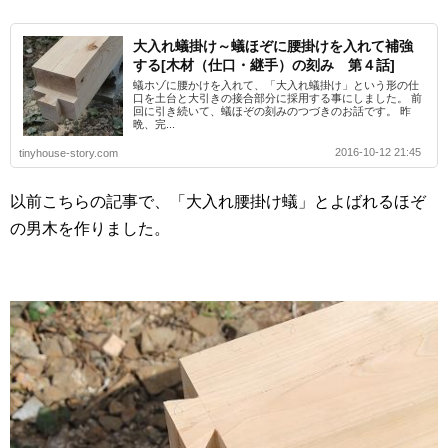
大入れ蟻掛け～蟻ほぞに腰掛けを入れて補強
する[木材（仕口・継手）の刻み 第４話]
蟻ホゾに腰かけを入れて、「大入れ蟻掛け」という形の仕
口を土台と大引きの接合部分に採用する事にしました。 前
回に引き続いて、蟻ほぞの刻みのつづきのお話です。 昨
晩、完...
2016-10-12 21:45
tinyhouse-story.com
以前こちらの記事で、「大入れ腰掛け蟻」とよばれるほぞ
の男木を作りました。