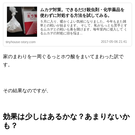
ムカデ対策。できるだけ殺虫剤・化学薬品を
使わずに対処する方法を試してみる。
５月に入り、暖かくよい気候になりました。今年もまた雑
草との戦いが始まります。 そして、私がもっとも苦手とす
るムカデとの戦いも幕を開けます。毎年室内に侵入して く
るムカデの対処に頭を悩ま...
2017-05-06 21:41
tinyhouse-story.com
家のまわりを一周ぐるっとホウ酸をまいてまわった訳で
す。
その結果なのですが、
効果は少しはあるかな？あまりないか
も？