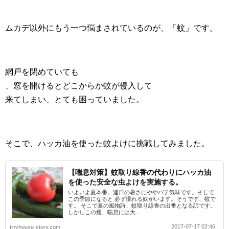
ムカデ以外にもう一つ悩まされているのが、「蚊」です。
網戸を閉めていても
、窓を開けるとどこからか蚊が侵入して
来てしまい、とても困っていました。
そこで、ハッカ油を使った蚊よけに挑戦してみました。
【喘息対策】蚊取り線香の代わりにハッカ油
を使った安全な虫よけを実施する。
いよいよ夏本番。連日の暑さにややバテ気味です。そして
この季節になると 必ず現れる奴がいます。そうです、蚊で
す。 そこで夏の風物詩、蚊取り線香の出番となる訳です。
しかしこの煙、喘息には大...
2017-07-17 02:46
tinyhouse-story.com