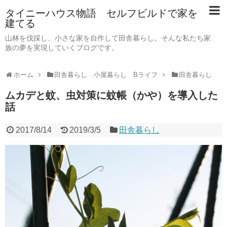
タイニーハウス物語 セルフビルドで家を
建てる
山林を伐採し、小さな家を自作して田舎暮らし。そんな私たち家
族の夢を実現していくブログです。
ホーム
田舎暮らし 小屋暮らし Bライフ
田舎暮らし
ムカデと蚊、虫対策に蚊帳（かや）を導入した
話
2017/8/14
2019/3/5
田舎暮らし