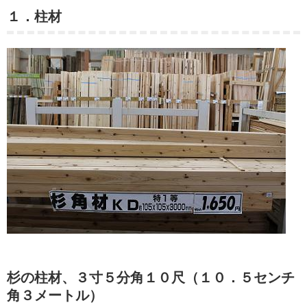
１．柱材
杉の柱材、３寸５分角１０尺（１０．５センチ
角３メートル）