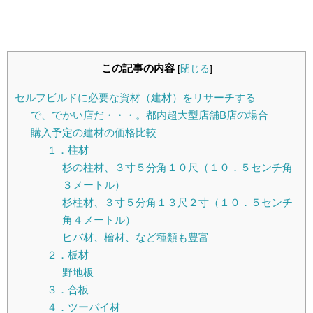
この記事の内容
[
閉じる
]
セルフビルドに必要な資材（建材）をリサーチする
で、でかい店だ・・・。都内超大型店舗B店の場合
購入予定の建材の価格比較
１．柱材
杉の柱材、３寸５分角１０尺（１０．５センチ角
３メートル）
杉柱材、３寸５分角１３尺２寸（１０．５センチ
角４メートル）
ヒバ材、檜材、など種類も豊富
２．板材
野地板
３．合板
４．ツーバイ材