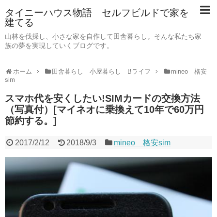
タイニーハウス物語 セルフビルドで家を
建てる
山林を伐採し、小さな家を自作して田舎暮らし。そんな私たち家
族の夢を実現していくブログです。
ホーム
田舎暮らし 小屋暮らし Bライフ
mineo 格安
sim
スマホ代を安くしたい!SIMカードの交換方法
（写真付）[マイネオに乗換えて10年で60万円
節約する。]
2017/2/12
2018/9/3
mineo 格安sim